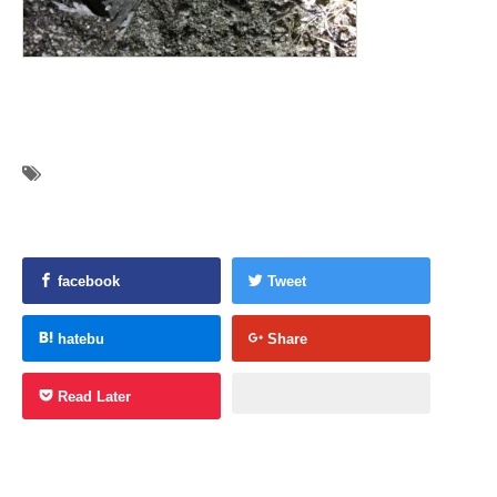
facebook
Tweet
hatebu
Share
Read Later