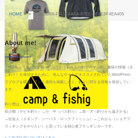
HOME
>
>
41BB2D88-F5D3-4AAA-87EE-DF4E8F4EA405
About me!
「HTMLってなんですか？」っていうレベルの釣リーマンが、趣味の情報（主
に釣り）を発信するために、色んなサイトでオススメされていたWordPress
でブログを構築していく過程を掲載したり、釣りに関する情報を発信してい
ます。
釣り歴は、、、
幼少期（サビキ釣り）→小・中（バス釣り）→高・大（釣りから遠ざかる）
→社会人（エギング・シーバス・ロックフィッシュ）→これから（ショアプ
ラッギングをやりたい）と思っている初心者プラッギンガ―です。
» このブログについてはこちら