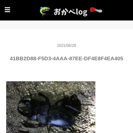
☰
2021/06/28
41BB2D88-F5D3-4AAA-87EE-DF4E8F4EA405