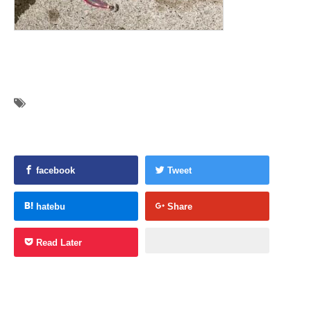
facebook
Tweet
hatebu
Share
Read Later