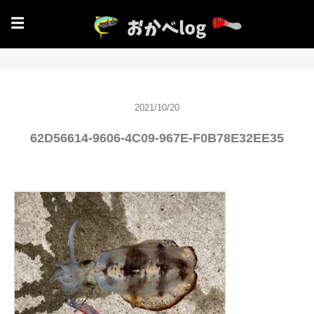
☰
2021/10/20
62D56614-9606-4C09-967E-F0B78E32EE35