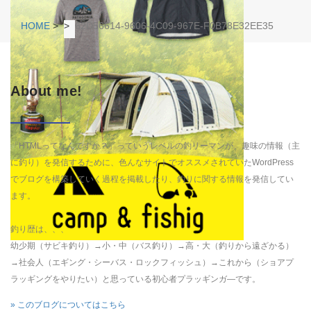
HOME
>
>
62D56614-9606-4C09-967E-F0B78E32EE35
About me!
「HTMLってなんですか？」っていうレベルの釣リーマンが、趣味の情報（主
に釣り）を発信するために、色んなサイトでオススメされていたWordPress
でブログを構築していく過程を掲載したり、釣りに関する情報を発信してい
ます。
釣り歴は、、、
幼少期（サビキ釣り）→小・中（バス釣り）→高・大（釣りから遠ざかる）
→社会人（エギング・シーバス・ロックフィッシュ）→これから（ショアプ
ラッギングをやりたい）と思っている初心者プラッギンガ―です。
» このブログについてはこちら