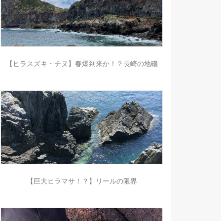
【ヒラスズキ・チヌ】春爆到来か！？長崎の地磯
【巨大ヒラマサ！？】リールの限界