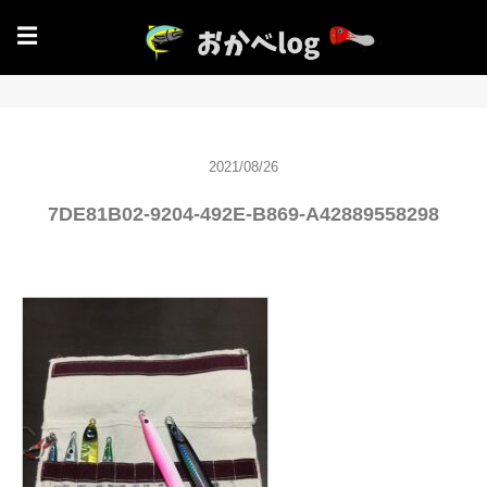
☰
2021/08/26
7DE81B02-9204-492E-B869-A42889558298