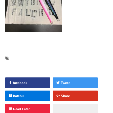
facebook
Tweet
hatebu
Share
Read Later