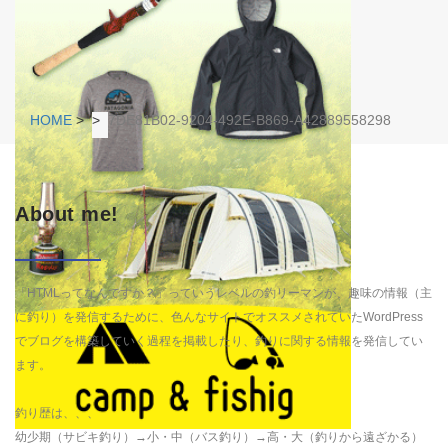
HOME
>
>
7DE81B02-9204-492E-B869-A42889558298
About me!
「HTMLってなんですか？」っていうレベルの釣リーマンが、趣味の情報（主
に釣り）を発信するために、色んなサイトでオススメされていたWordPress
でブログを構築していく過程を掲載したり、釣りに関する情報を発信してい
ます。
釣り歴は、、、
幼少期（サビキ釣り）→小・中（バス釣り）→高・大（釣りから遠ざかる）