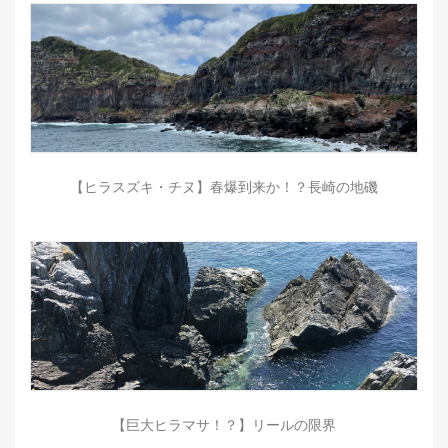
【ヒラスズキ・チヌ】春爆到来か！？長崎の地磯
【巨大ヒラマサ！？】リールの限界