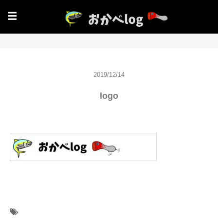
☰
2019/12/14
logo