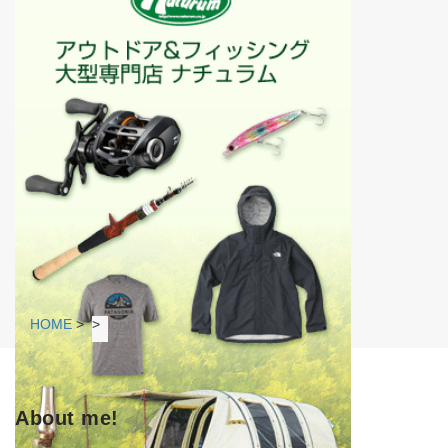
HOME
>
>
logo
About me!