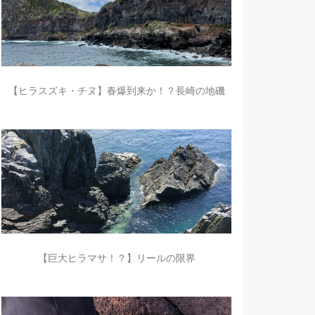
【ヒラスズキ・チヌ】春爆到来か！？長崎の地磯
【巨大ヒラマサ！？】リールの限界