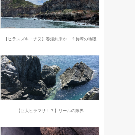
【ヒラスズキ・チヌ】春爆到来か！？長崎の地磯
【巨大ヒラマサ！？】リールの限界