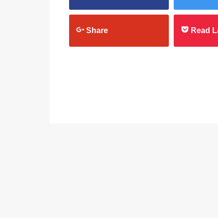
Share
Read L