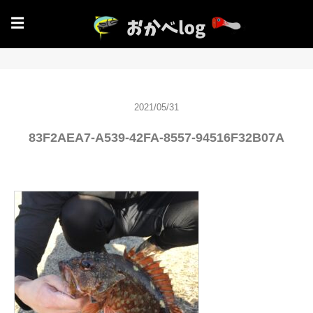
☰
2021/05/31
83F2AEA7-A539-42FA-8557-94516F32B07A