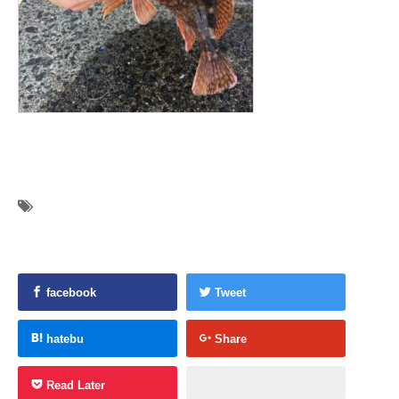
facebook
Tweet
hatebu
Share
Read Later