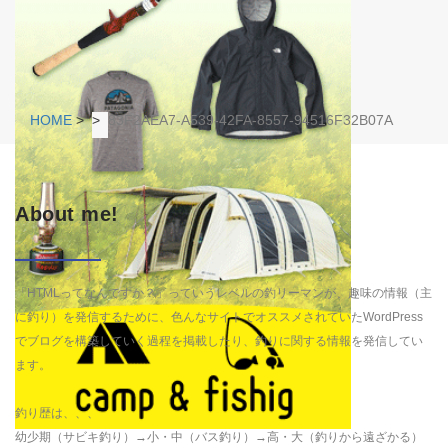
HOME
>
>
83F2AEA7-A539-42FA-8557-94516F32B07A
About me!
「HTMLってなんですか？」っていうレベルの釣リーマンが、趣味の情報（主
に釣り）を発信するために、色んなサイトでオススメされていたWordPress
でブログを構築していく過程を掲載したり、釣りに関する情報を発信してい
ます。
釣り歴は、、、
幼少期（サビキ釣り）→小・中（バス釣り）→高・大（釣りから遠ざかる）