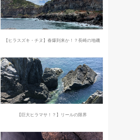
【ヒラスズキ・チヌ】春爆到来か！？長崎の地磯
【巨大ヒラマサ！？】リールの限界