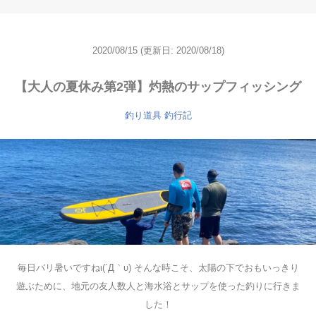
2020/08/15
(更新日: 2020/08/18)
【大人の夏休み第2弾】灼熱のサップフィッシング
釣り道具
釣行記
毎日バリ暑いですねι(´Д｀υ) そんな時こそ、太陽の下でおもいっきり
遊ぶために、地元の友人数人と海水浴とサップを使った釣りに行きま
した！