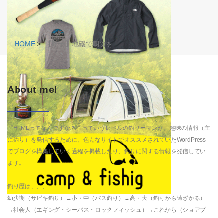
HOME
>
【呼子】地磯で朝食を
About me!
「HTMLってなんですか？」っていうレベルの釣リーマンが、趣味の情報（主
に釣り）を発信するために、色んなサイトでオススメされていたWordPress
でブログを構築していく過程を掲載したり、釣りに関する情報を発信してい
ます。
釣り歴は、、、
幼少期（サビキ釣り）→小・中（バス釣り）→高・大（釣りから遠ざかる）
→社会人（エギング・シーバス・ロックフィッシュ）→これから（ショアプ