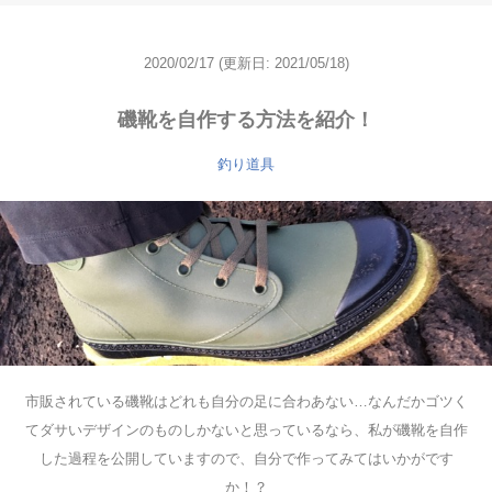
2020/02/17
(更新日: 2021/05/18)
磯靴を自作する方法を紹介！
釣り道具
市販されている磯靴はどれも自分の足に合わあない…なんだかゴツく
てダサいデザインのものしかないと思っているなら、私が磯靴を自作
した過程を公開していますので、自分で作ってみてはいかがです
か！？